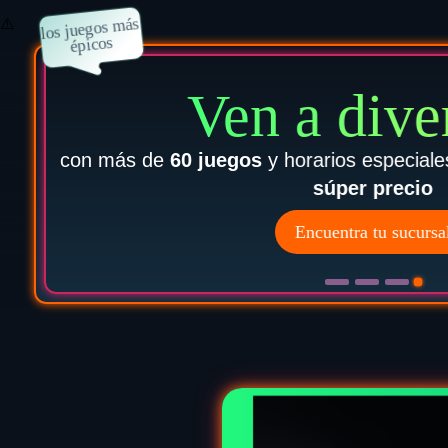
Encuentro O
Te esperamos en el terc
Encuentra tu sucursa