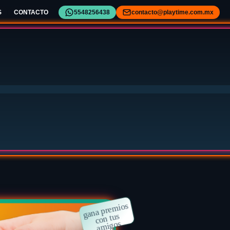
S
CONTACTO
5548256438
contacto@playtime.com.mx
en a divertirte
uegos
y horarios especiales con tiempo de juego a 
súper precio
Encuentra tu sucursal