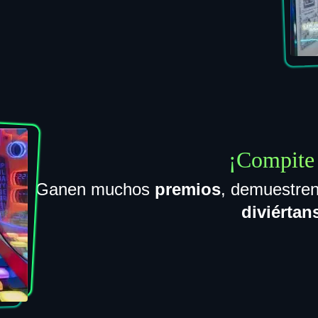
¡Compite 
Ganen muchos
premios
, demuestre
diviértan