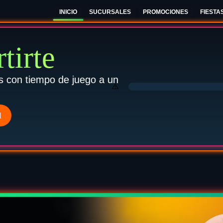
INICIO
SUCURSALES
PROMOCIONES
FIESTA
ceanía
V
er piso
con más de
60 j
l