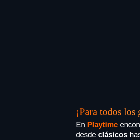
¡Para todos los 
En
Playtime
encont
desde
clásicos
has